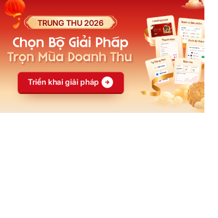
LadiBoost Bất động sản
Dịch vụ thiết kế
LadiBoost Thẩm mỹ
Dịch vụ triển khai
Khám phá
Hợp tác
Tài liệu hướng dẫn
Đối tác giải pháp
Cửa hàng giao diện mẫu
Đối tác đào tạo
Khoá học
Affiliate
Blog
Đại lý
Casestudy
Creator
Câu hỏi thường gặp
Ebook